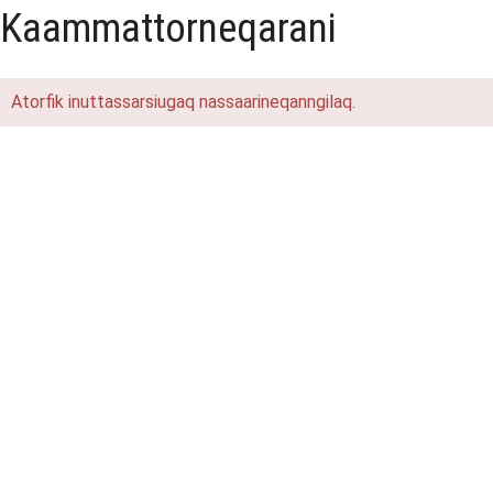
Kaammattorneqarani
Atorfik inuttassarsiugaq nassaarineqanngilaq.